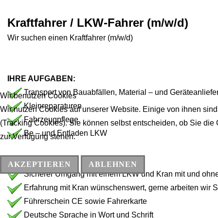
Kraftfahrer / LKW-Fahrer (m/w/d)
Wir suchen einen Kraftfahrer (m/w/d)
IHRE AUFGABEN:
Transport von Bauabfällen, Material – und Geräteanliefe
Wir benutzen Cookies
Kleinreparaturen
Wir nutzen Cookies auf unserer Website. Einige von ihnen sind
Fahrzeugpflege
(Tracking Cookies). Sie können selbst entscheiden, ob Sie die
Be – und Entladen LKW
zur Verfügung stehen.
IHR PROFIL:
AKZEPTIEREN
ABLEHNEN
Sicherer Umgang mit einem LKW und Kran mit und ohn
Erfahrung mit Kran wünschenswert, gerne arbeiten wir Si
Führerschein CE sowie Fahrerkarte
Deutsche Sprache in Wort und Schrift