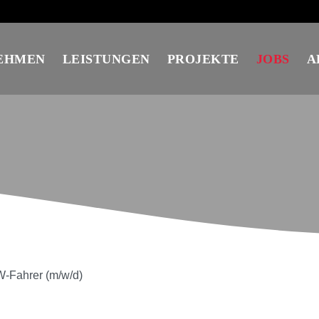
EHMEN
LEISTUNGEN
PROJEKTE
JOBS
A
KW-Fahrer (m/w/d)